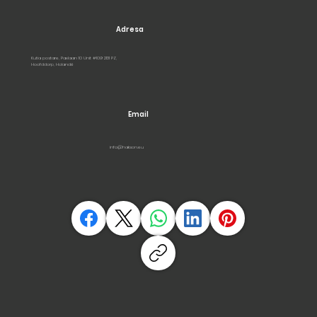
Adresa
Kutia postare, Paxlaan 10 Unit #109 2131 PZ,
Hoofddorp, Holandë
Email
info@hakson.eu