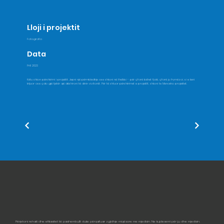
Lloji i projektit
Fotografia
Data
Prill 2023
Këtu shkon përshkrimi i projektit. Jepni një përmbledhje ose shkoni në thellësi - për çfarë bëhet fjalë, çfarë ju frymëzoi, si e keni
krijuar ose çdo gjë tjetër që dëshironi të dinin vizitorët. Për të shtuar përshkrimet e projektit, shkoni te Menaxho projektet.
Përjetoni rehati dhe efikasitet të pashembullt duke përqafuar zgjidhje miqësore me mjedisin. Ne kujdesemi për ju dhe mjedisin.